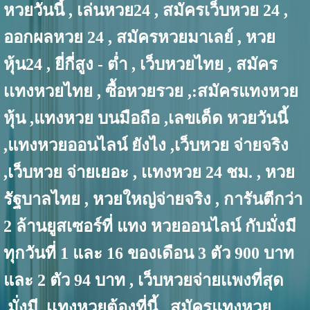
หวยวันนี้ , เล่นหวย24 , สมัครเว็บหวย 24 ,
ออกผลหวย 24 , สมัครหวยมาเลย์ , หวย
หุ้น24 , ยี่กี่สูง - ต่ำ , เว็บหวยไทย , สมัคร
เเทงหวยไทย , ซื้อหวยรวย ,:สมัครแทงหวย
หุ้น ,แทงหวย บนมือถือ ,เลขเด็ด หวยวันนี้
,แทงหวยออนไลน์ ยังไง ,เว็บหวย จ่ายจริง
,เว็บหวย จ่ายเยอะ , เเทงหวย 24 ชม. , หวย
รัฐบาลไทย , หวยใหญ่จ่ายจริง , การันตีกว่า
2 ล้านยูสเซอร์ที่ แทง หวยออนไลน์ กับมั่งมี
ทุกวันที่ 1 และ 16 ของเดือน 3 ตัว 900 บาท
และ 2 ตัว 94 บาท , เว็บหวยจ่ายเเพงที่สุด
,มั่งมี, เเทงหวยต้องที่นี้ , สมัครแทงหวย