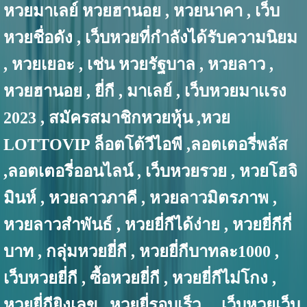
หวยมาเลย์ หวยฮานอย , หวยนาคา , เว็บ
หวยชื่อดัง , เว็บหวยที่กำลังได้รับความนิยม
, หวยเยอะ , เช่น หวยรัฐบาล , หวยลาว ,
หวยฮานอย , ยี่กี , มาเลย์ , เว็บหวยมาเเรง
2023 , สมัครสมาชิกหวยหุ้น ,หวย
LOTTOVIP ล็อตโต้วีไอพี ,ลอตเตอรี่พลัส
,ลอตเตอรี่ออนไลน์ , เว็บหวยรวย , หวยโฮจิ
มินห์ , หวยลาวภาคี , หวยลาวมิตรภาพ ,
หวยลาวสำพันธ์ , หวยยี่กีได้ง่าย , หวยยี่กีกี่
บาท , กลุ่มหวยยี่กี , หวยยี่กีบาทละ1000 ,
เว็บหวยยี่กี , ซื้อหวยยี่กี , หวยยี่กีไม่โกง ,
หวยยี่กียิงเลข , หวยยี่รอบเร็ว , , เว็บหวยเว็บ