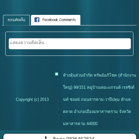
ความคิดเห็น
Facebook Comments
ห้างหุ้นส่วนจำกัด ทรัพย์อภิโชค (สำนักงาน
ใหญ่) 99/151 หมู่บ้านเดอะแกรนด์ เรสซิเด้
Copyright (c) 2013
นท์ ซอย6 ถนนสารคาม-วาปีปทุม ตำบล
ตลาด อำเภอเมืองมหาสารคราม จังหวัด
มหาสารคาม 44000