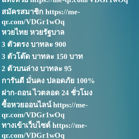
สมัครสมาชิก
https://me-
qr.com/VDGr1wOq
หวยไทย หวยรัฐบาล
3 ตัวตรง บาทละ 900
3 ตัวโต๊ด บาทละ 150 บาท
2 ตัวบนล่าง บาทละ 95
การันตี มั่นคง ปลอดภัย 100%
ฝาก-ถอน ไวตลอด 24 ชั่วโมง
ซื้อหวยออนไลน์
https://me-
qr.com/VDGr1wOq
ทางเข้าเว็บไซต์
https://me-
qr.com/VDGr1wOq