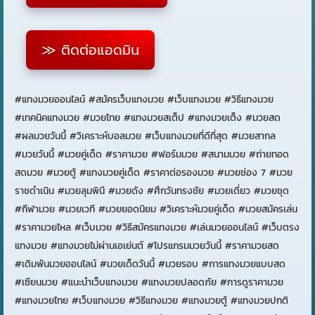
≫ ติดต่อแอดมิน
#แทงมวยออนไลน์ #สมัครเว็บแทงมวย #เว็บแทงมวย #วิธีแทงมวย
#เทคนิคแทงมวย #มวยไทย #แทงมวยสเต็ป #แทงมวยเต็ง #มวยสด
#ผลมวยวันนี้ #วิเคราะห์บอลมวย #เว็บแทงมวยที่ดีที่สุด #มวยสากล
#มวยวันนี้ #มวยคู่เด็ด #ราคามวย #ฟอร์มมวย #สนามมวย #ถ่ายทอด
สดมวย #มวยตู้ #แทงมวยคู่เด็ด #ราคาต่อรองมวย #มวยช่อง 7 #มวย
ราชดำเนิน #มวยลุมพินี #มวยดัง #ศึกวันทรงชัย #มวยเดี่ยว #มวยชุด
#กีฬามวย #มวยเวที #มวยยอดนิยม #วิเคราะห์มวยคู่เด็ด #มวยสมัครเล่น
#ราคามวยไหล #เว็บมวย #วิธีสมัครแทงมวย #เล่นมวยออนไลน์ #เว็บตรง
แทงมวย #แทงมวยไม่ผ่านเอเย่นต์ #โปรแกรมมวยวันนี้ #ราคามวยสด
#เดิมพันมวยออนไลน์ #มวยเด็ดวันนี้ #มวยรอบ #การแทงมวยแบบสด
#เซียนมวย #แนะนำเว็บแทงมวย #แทงมวยปลอดภัย #การดูราคามวย
#แทงมวยไทย #เว็บแทงมวย #วิธีแทงมวย #แทงมวยตู้ #แทงมวยปกติ