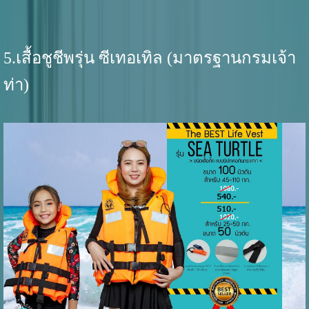
5.เสื้อชูชีพรุ่น ซีเทอเทิล (มาตรฐานกรมเจ้า
ท่า)