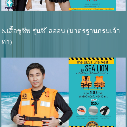
6.เสื้อชูชีพ รุ่นซีไลออน (มาตรฐานกรมเจ้า
ท่า)