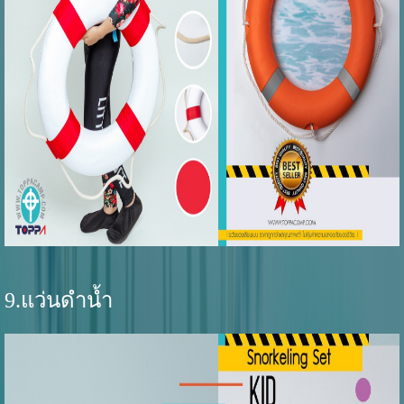
9.แว่นดำน้ำ