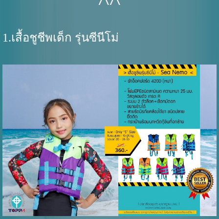
^^
1.เสื้อชูชีพเด็ก รุ่นซีนีโม่