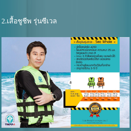
2.เสื้อชูชีพ รุ่นซีเวล