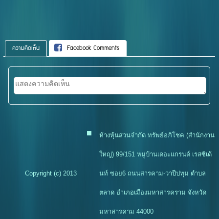
ความคิดเห็น
Facebook Comments
ห้างหุ้นส่วนจำกัด ทรัพย์อภิโชค (สำนักงาน
ใหญ่) 99/151 หมู่บ้านเดอะแกรนด์ เรสซิเด้
Copyright (c) 2013
นท์ ซอย6 ถนนสารคาม-วาปีปทุม ตำบล
ตลาด อำเภอเมืองมหาสารคราม จังหวัด
มหาสารคาม 44000