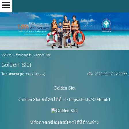
หน้าแรก
>
รีวิวจากลูกค้า
>
Golden Slot
Golden Slot
โดย:
asasa
เมื่อ: 2023-03-17 12:23:55
[IP: 49.49.112.xxx]
Golden Slot
Golden Slot
สมัครได้ที่ >>
https://bit.ly/37Mnm61
หรือกรอกข้อมูลสมัครได้ที่ด้านล่าง