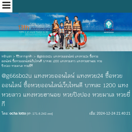
หน้าแรก
>
รีวิวจากลูกค้า
>
@g66sbo2u แทงหวยออนไลน์ แทงหวย24 ซื้อหวย
ออนไลน์ ซื้อหวยออนไลน์เว็บไหนดี บาทละ 1200 แทงหวยลาว แทงหวยฮานอย หวย
ปิงปอง หวยมาเล หวยยี่กี
@g66sbo2u แทงหวยออนไลน์ แทงหวย24 ซื้อหวย
ออนไลน์ ซื้อหวยออนไลน์เว็บไหนดี บาทละ 1200 แทง
หวยลาว แทงหวยฮานอย หวยปิงปอง หวยมาเล หวยยี่
กี
โดย:
ocha lotto
เมื่อ: 2024-12-24 21:40:21
[IP: 171.6.242.xxx]