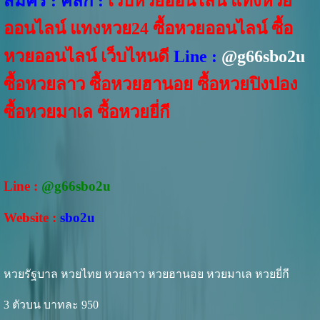
สมัคร :
คลิ๊ก
:
เว็บหวยออนไลน์
แทงหวย
ออนไลน์
แทงหวย24
ซื้อหวยออนไลน์
ซื้อ
หวยออนไลน์ เว็บไหนดี
Line :
@g66sbo2u
ซื้อหวยลาว
ซื้อหวยฮานอย
ซื้อหวยปิงปอง
ซื้อหวยมาเล
ซื้อหวยยี่กี
Line :
@g66sbo2u
Website :
sbo2u
หวยรัฐบาล หวยไทย หวยลาว หวยฮานอย หวยมาเล หวยยี่กี
3 ตัวบน บาทละ 950