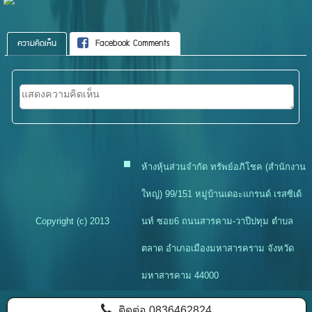
ความคิดเห็น
Facebook Comments
ห้างหุ้นส่วนจำกัด ทรัพย์อภิโชค (สำนักงาน
ใหญ่) 99/151 หมู่บ้านเดอะแกรนด์ เรสซิเด้
Copyright (c) 2013
นท์ ซอย6 ถนนสารคาม-วาปีปทุม ตำบล
ตลาด อำเภอเมืองมหาสารคราม จังหวัด
มหาสารคาม 44000
ติดต่อ
0836462824