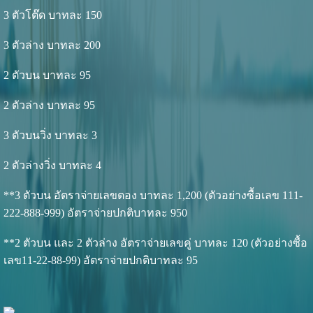
3 ตัวโต๊ด บาทละ 150
3 ตัวล่าง บาทละ 200
2 ตัวบน บาทละ 95
2 ตัวล่าง บาทละ 95
3 ตัวบนวิ่ง บาทละ 3
2 ตัวล่างวิ่ง บาทละ 4
**3 ตัวบน อัตราจ่ายเลขตอง บาทละ 1,200 (ตัวอย่างซื้อเลข 111-
222-888-999) อัตราจ่ายปกติบาทละ 950
**2 ตัวบน และ 2 ตัวล่าง อัตราจ่ายเลขคู่ บาทละ 120 (ตัวอย่างซื้อ
เลข11-22-88-99) อัตราจ่ายปกติบาทละ 95