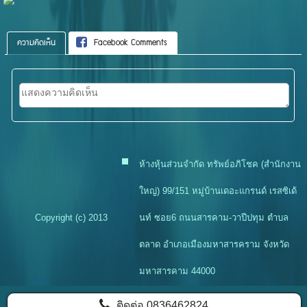
ความคิดเห็น
Facebook Comments
ห้างหุ้นส่วนจำกัด ทรัพย์อภิโชค (สำนักงาน
ใหญ่) 99/151 หมู่บ้านเดอะแกรนด์ เรสซิเด้
Copyright (c) 2013
นท์ ซอย6 ถนนสารคาม-วาปีปทุม ตำบล
ตลาด อำเภอเมืองมหาสารคราม จังหวัด
มหาสารคาม 44000
ติดต่อ
0836462824