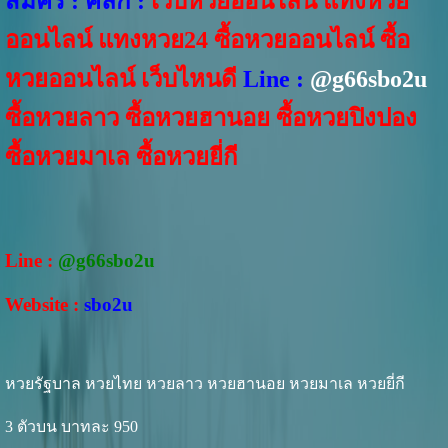
สมัคร :
คลิ๊ก
:
เว็บหวยออนไลน์
แทงหวย
ออนไลน์
แทงหวย24
ซื้อหวยออนไลน์
ซื้อ
หวยออนไลน์ เว็บไหนดี
Line :
@g66sbo2u
ซื้อหวยลาว
ซื้อหวยฮานอย
ซื้อหวยปิงปอง
ซื้อหวยมาเล
ซื้อหวยยี่กี
Line :
@g66sbo2u
Website :
sbo2u
หวยรัฐบาล หวยไทย หวยลาว หวยฮานอย หวยมาเล หวยยี่กี
3 ตัวบน บาทละ 950