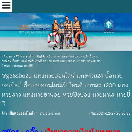
หน้าแรก
>
รีวิวจากลูกค้า
>
@g66sbo2u แทงหวยออนไลน์ แทงหวย24 ซื้อหวย
ออนไลน์ ซื้อหวยออนไลน์เว็บไหนดี บาทละ 1200 แทงหวยลาว แทงหวยฮานอย หวย
ปิงปอง หวยมาเล หวยยี่กี
@g66sbo2u แทงหวยออนไลน์ แทงหวย24 ซื้อหวย
ออนไลน์ ซื้อหวยออนไลน์เว็บไหนดี บาทละ 1200 แทง
หวยลาว แทงหวยฮานอย หวยปิงปอง หวยมาเล หวยยี่
กี
โดย:
ซื้อหวยออนไลน์
เมื่อ: 2024-12-27 20:30:38
[IP: 171.5.246.xxx]